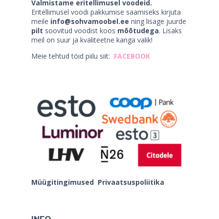
Valmistame eritellimusel voodeid.
Eritellimusel voodi pakkumise saamiseks kirjuta
meile
info@sohvamoobel.ee
ning lisage juurde
pilt
soovitud voodist koos
mõõtudega
. Lisaks
meil on suur ja kvaliteetne kanga valik!
Meie tehtud töid piilu siit:
FACEBOOK
Müügitingimused
Privaatsuspoliitika