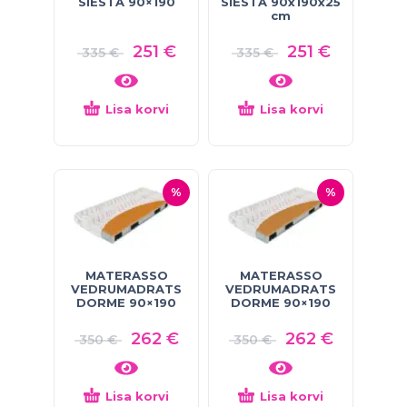
SIESTA 90×190
SIESTA 90x190x25
cm
251
€
251
€
335
€
335
€
Lisa korvi
Lisa korvi
%
%
MATERASSO
MATERASSO
VEDRUMADRATS
VEDRUMADRATS
DORME 90×190
DORME 90×190
262
€
262
€
350
€
350
€
Lisa korvi
Lisa korvi