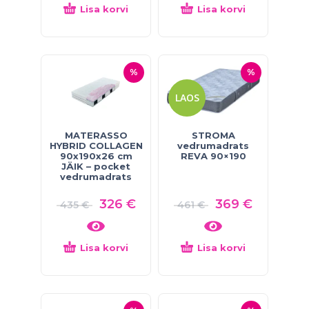
Lisa korvi
Lisa korvi
%
%
LAOS
MATERASSO
STROMA
HYBRID COLLAGEN
vedrumadrats
90x190x26 cm
REVA 90×190
JÄIK – pocket
vedrumadrats
326
€
369
€
435
€
461
€
Lisa korvi
Lisa korvi