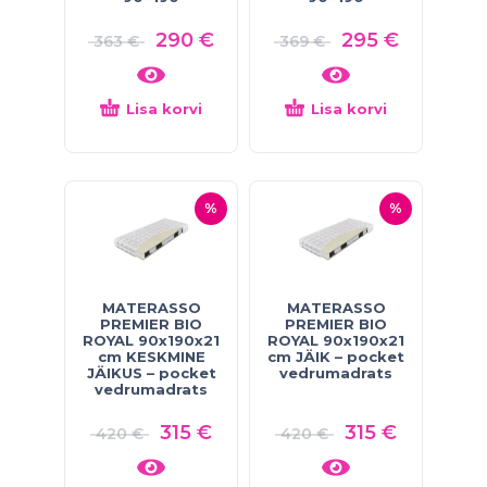
290
€
295
€
363
€
369
€
Lisa korvi
Lisa korvi
%
%
MATERASSO
MATERASSO
PREMIER BIO
PREMIER BIO
ROYAL 90x190x21
ROYAL 90x190x21
cm KESKMINE
cm JÄIK – pocket
JÄIKUS – pocket
vedrumadrats
vedrumadrats
315
€
315
€
420
€
420
€