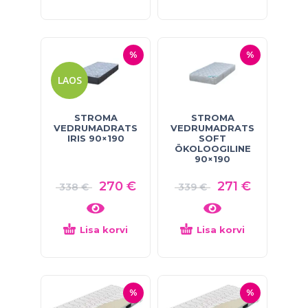
%
%
LAOS
STROMA
STROMA
VEDRUMADRATS
VEDRUMADRATS
IRIS 90×190
SOFT
ÖKOLOOGILINE
90×190
270
€
271
€
338
€
339
€
Lisa korvi
Lisa korvi
%
%