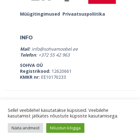
Müügitingimused
Privaatsuspoliitika
INFO
Mail
:
info@sohvamoobel.ee
Telefon
: +372 55 42 963
SOHVA OÜ
Registrikood:
12620661
KMKR nr:
EE10170233
Sellel veebilehel kasutatakse küpsiseid. Veebilehe
kasutamist jätkates nõustute küpsiste kasutamisega.
© Copyright 2026, Sohva OÜ |
SLEEPWELL
|
STROMA
|
MATERASSO
Näita andmeid
Nõustun kõigiga