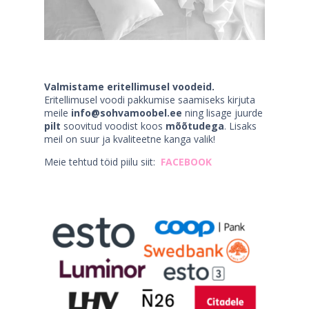
Valmistame eritellimusel voodeid.
Eritellimusel voodi pakkumise saamiseks kirjuta
meile
info@sohvamoobel.ee
ning lisage juurde
pilt
soovitud voodist koos
mõõtudega
. Lisaks
meil on suur ja kvaliteetne kanga valik!
Meie tehtud töid piilu siit:
FACEBOOK