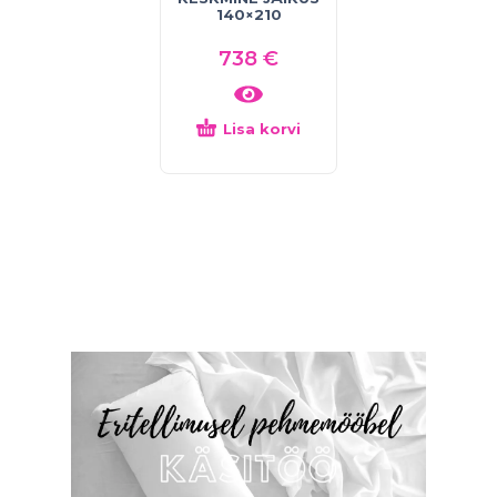
140×210
738
€
Lisa korvi