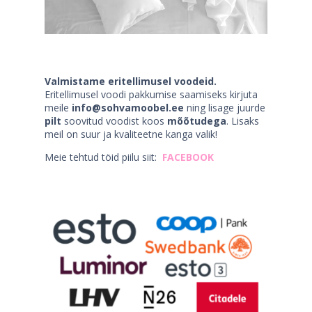
Valmistame eritellimusel voodeid.
Eritellimusel voodi pakkumise saamiseks kirjuta
meile
info@sohvamoobel.ee
ning lisage juurde
pilt
soovitud voodist koos
mõõtudega
. Lisaks
meil on suur ja kvaliteetne kanga valik!
Meie tehtud töid piilu siit:
FACEBOOK