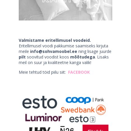
Valmistame eritellimusel voodeid.
Eritellimusel voodi pakkumise saamiseks kirjuta
meile
info@sohvamoobel.ee
ning lisage juurde
pilt
soovitud voodist koos
mõõtudega
. Lisaks
meil on suur ja kvaliteetne kanga valik!
Meie tehtud töid piilu siit:
FACEBOOK