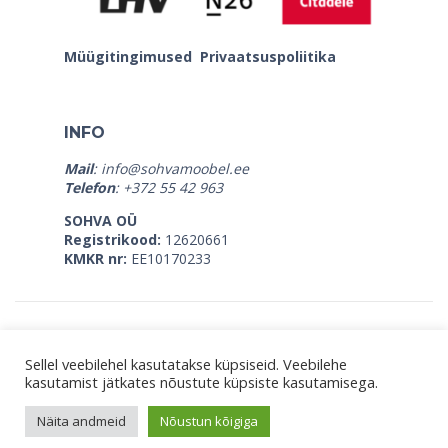
Müügitingimused
Privaatsuspoliitika
INFO
Mail
:
info@sohvamoobel.ee
Telefon
: +372 55 42 963
SOHVA OÜ
Registrikood:
12620661
KMKR nr:
EE10170233
Sellel veebilehel kasutatakse küpsiseid. Veebilehe
kasutamist jätkates nõustute küpsiste kasutamisega.
© Copyright 2026, Sohva OÜ |
SLEEPWELL
|
STROMA
|
MATERASSO
Näita andmeid
Nõustun kõigiga