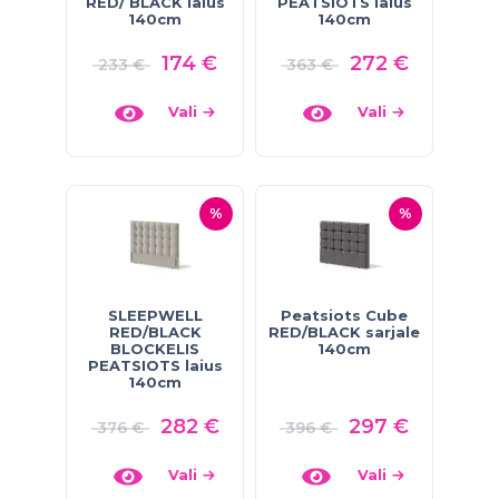
RED/ BLACK laius
PEATSIOTS laius
140cm
140cm
174
€
272
€
233
€
363
€
Vali
Vali
%
%
SLEEPWELL
Peatsiots Cube
RED/BLACK
RED/BLACK sarjale
BLOCKELIS
140cm
PEATSIOTS laius
140cm
282
€
297
€
376
€
396
€
Vali
Vali