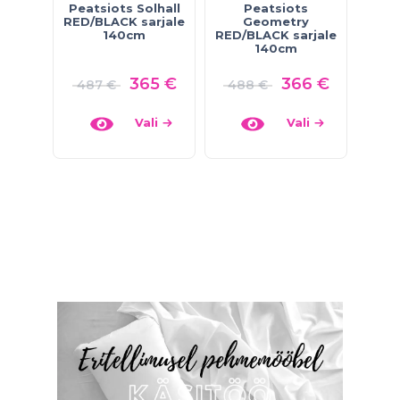
Peatsiots Solhall
Peatsiots
RED/BLACK sarjale
Geometry
140cm
RED/BLACK sarjale
140cm
365
€
366
€
487
€
488
€
Vali
Vali