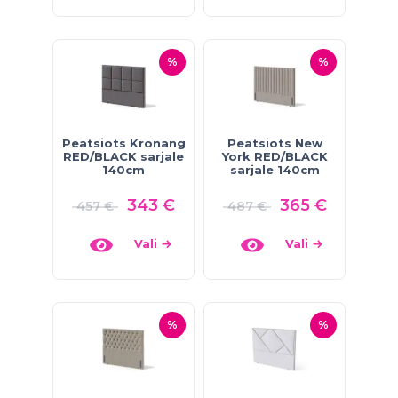
%
%
Peatsiots Kronang
Peatsiots New
RED/BLACK sarjale
York RED/BLACK
140cm
sarjale 140cm
343
€
365
€
457
€
487
€
Vali
Vali
%
%