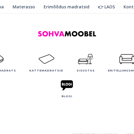
ma
Materasso
Erimõõdus madratsid
👉 LAOS
Kont
MADRATS
KATTEMADRATSID
SISUSTUS
ERITELLIMUS
BLOGI