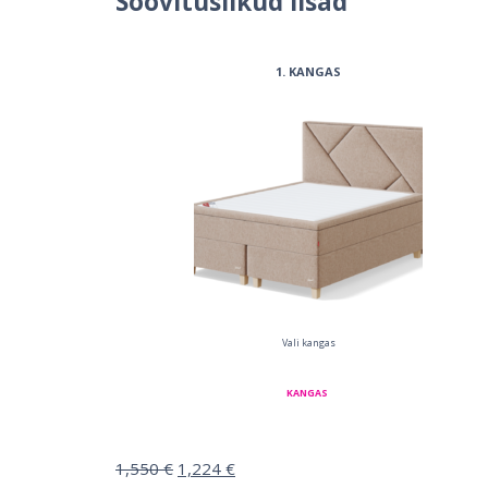
Soovituslikud lisad
1
KANGAS
Vali kangas
KANGAS
1,550
€
1,224
€