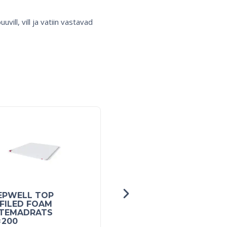
vill, vill ja vatiin vastavad
EPWELL TOP
Peatsiots Geometry
FILED FOAM
RED/BLACK sarjale
TEMADRATS
140cm
×200