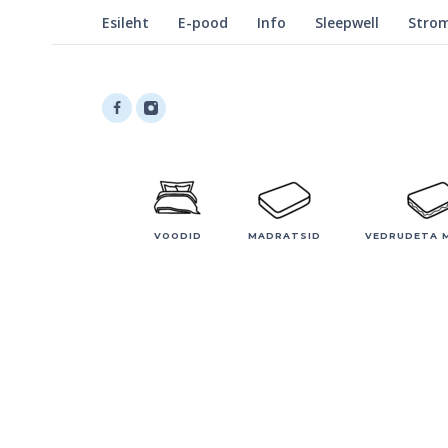
Esileht
E-pood
Info
Sleepwell
Stro
VOODID
MADRATSID
VEDRUDETA 