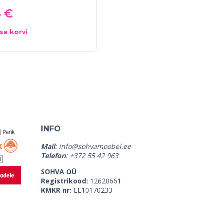
4
€
366
€
488
€
isa korvi
Vali
INFO
Mail
:
info@sohvamoobel.ee
Telefon
: +372 55 42 963
SOHVA OÜ
Registrikood:
12620661
KMKR nr:
EE10170233