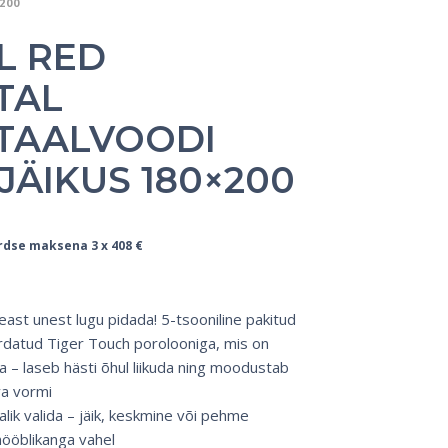
200
L RED
TAL
TAALVOODI
JÄIKUS 180×200
rdse maksena 3 x
408
€
VOODID
ast unest lugu pidada! 5-tsooniline pakitud
datud Tiger Touch porolooniga, mis on
 – laseb hästi õhul liikuda ning moodustab
va vormi
lik valida – jäik, keskmine või pehme
mööblikanga vahel