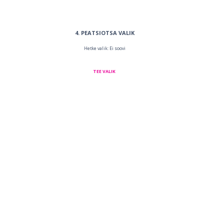
4
PEATSIOTSA VALIK
Hetke valik: Ei soovi
TEE VALIK