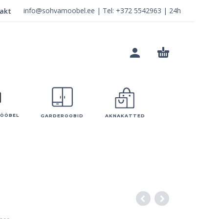
info@sohvamoobel.ee
| Tel:
+372 5542963
| 24h
akt
MÖÖBEL
GARDEROOBID
AKNAKATTED