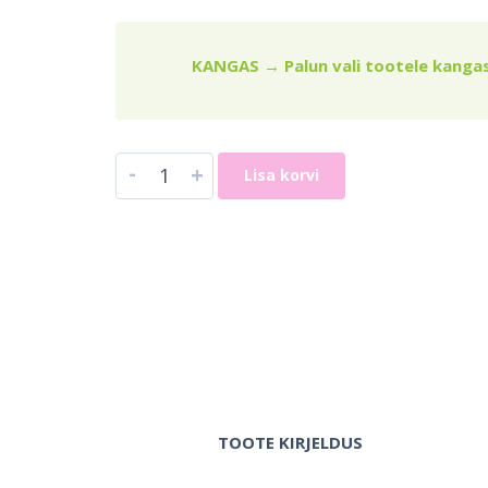
KANGAS
→
Palun vali tootele kangas
-
+
Lisa korvi
TOOTE KIRJELDUS