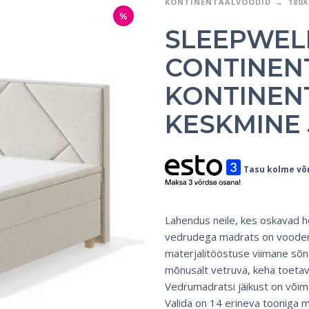
KONTINENTAALVOODID
180X
%
SLEEPWEL
CONTINEN
KONTINEN
KESKMINE 
Tasu kolme võ
SLEEPWELL KONTINENTAAL
Lahendus neile, kes oskavad he
vedrudega madrats on vooder
materjalitööstuse viimane sõna
mõnusalt vetruva, keha toeta
Vedrumadratsi jäikust on võima
Valida on 14 erineva tooniga 