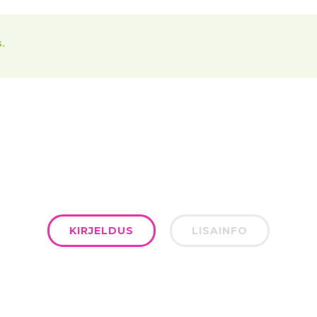
.
KIRJELDUS
LISAINFO