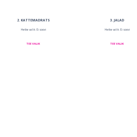
2
KATTEMADRATS
3
JALAD
Hetke valik: Ei soovi
Hetke valik: Ei soovi
TEE VALIK
TEE VALIK