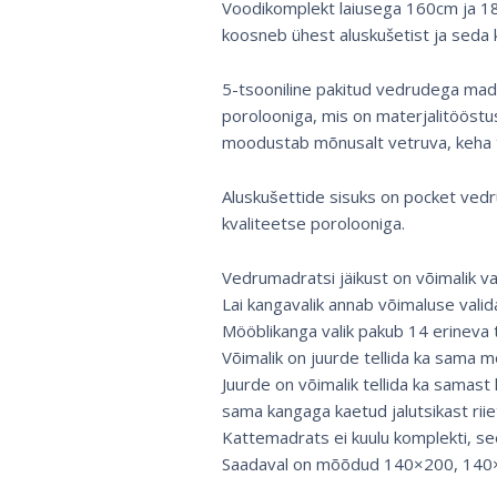
Voodikomplekt laiusega 160cm ja 18
koosneb ühest aluskušetist ja seda 
5-tsooniline pakitud vedrudega ma
porolooniga, mis on materjalitööstus
moodustab mõnusalt vetruva, keha 
Aluskušettide sisuks on pocket ved
kvaliteetse porolooniga.
Vedrumadratsi jäikust on võimalik va
Lai kangavalik annab võimaluse vali
Mööblikanga valik pakub 14 erineva 
Võimalik on juurde tellida ka sama m
Juurde on võimalik tellida ka samast 
sama kangaga kaetud jalutsikast riie
Kattemadrats ei kuulu komplekti, see
Saadaval on mõõdud 140×200, 140