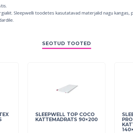
tis.
gialiit. Sleepwelli toodetes kasutatavad materjalid nagu kangas, puu
ardile.
SEOTUD TOOTED
TEX
SLEEPWELL TOP COCO
SLE
S
KATTEMADRATS 90×200
PRO
KAT
140