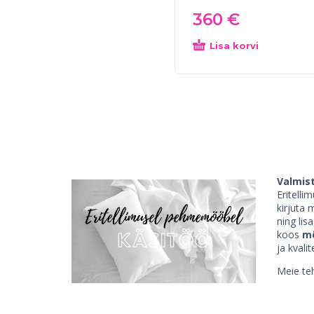
360
€
Lisa korvi
Valmist
Eritell
kirjuta 
ning lis
koos
m
ja kvali
Meie teh