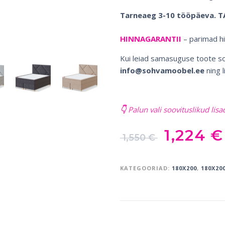
Tarneaeg 3-10 tööpäeva. 
HINNAGARANTII
– parimad h
Kui leiad samasuguse toote soo
info@sohvamoobel.ee
ning l
👇
Palun vali soovituslikud lisa
1,224
€
1,550
€
KATEGOORIAD:
180X200
,
180X20