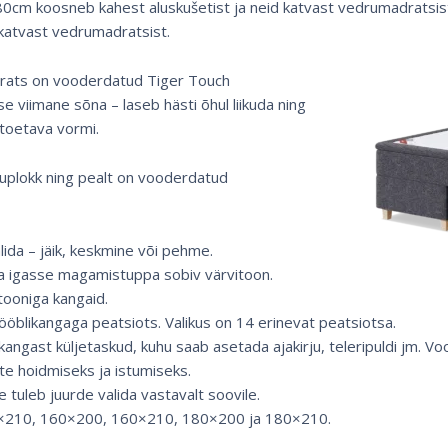
0cm koosneb kahest aluskušetist ja neid katvast vedrumadratsis
katvast vedrumadratsist.
drats on vooderdatud Tiger Touch
e viimane sõna – laseb hästi õhul liikuda ning
toetava vormi.
ruplokk ning pealt on vooderdatud
lida – jäik, keskmine või pehme.
da igasse magamistuppa sobiv värvitoon.
tooniga kangaid.
ööblikangaga peatsiots. Valikus on 14 erinevat peatsiotsa.
kangast küljetaskud, kuhu saab asetada ajakirju, teleripuldi jm. Vood
te hoidmiseks ja istumiseks.
 tuleb juurde valida vastavalt soovile.
×210, 160×200, 160×210, 180×200 ja 180×210.