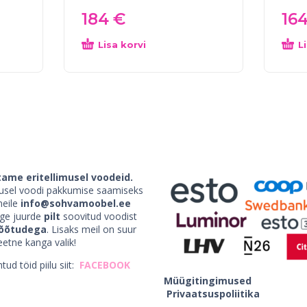
184
€
16
Lisa korvi
L
ame eritellimusel voodeid.
imusel voodi pakkumise saamiseks
meile
info@sohvamoobel.ee
age juurde
pilt
soovitud voodist
õõtudega
. Lisaks meil on suur
teetne kanga valik!
tud töid piilu siit:
FACEBOOK
Müügitingimused
Privaatsuspoliitika