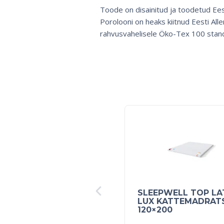
Toode on disainitud ja toodetud Ees
Porolooni on heaks kiitnud Eesti Aller
rahvusvahelisele Öko-Tex 100 stand
SLEEPWELL TOP LA
LUX KATTEMADRAT
120×200