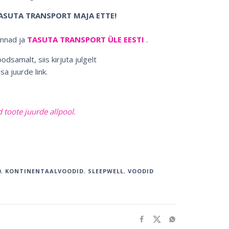
TASUTA TRANSPORT MAJA ETTE!
innad ja
TASUTA TRANSPORT ÜLE EESTI
.
dsamalt, siis kirjuta julgelt
isa juurde link.
d toote juurde allpool.
0
,
KONTINENTAALVOODID
,
SLEEPWELL
,
VOODID