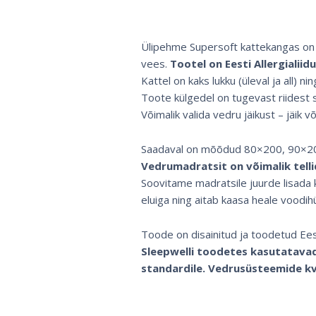
Ülipehme Supersoft kattekangas on 
vees.
Tootel on Eesti Allergialii
Kattel on kaks lukku (üleval ja all) ni
Toote külgedel on tugevast riidest s
Võimalik valida vedru jäikust – jäik v
Saadaval on mõõdud 80×200, 90×200
Vedrumadratsit on võimalik tell
Soovitame madratsile juurde lisada 
eluiga ning aitab kaasa heale voodihü
Toode on disainitud ja toodetud Ees
Sleepwelli toodetes kasutatavad 
standardile. Vedrusüsteemide kv