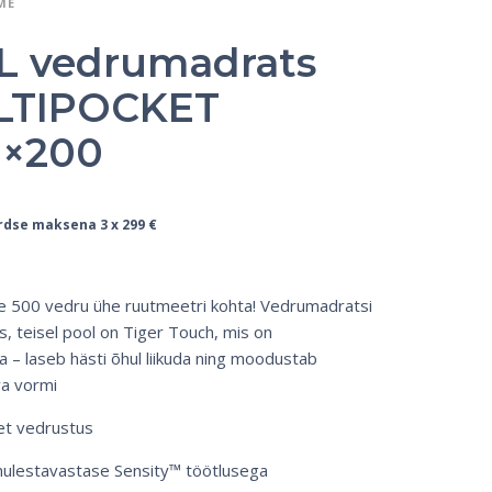
ME
 vedrumadrats
LTIPOCKET
0×200
rdse maksena 3 x
299
€
le 500 vedru ühe ruutmeetri kohta! Vedrumadratsi
s, teisel pool on Tiger Touch, mis on
 – laseb hästi õhul liikuda ning moodustab
va vormi
ket vedrustus
mulestavastase Sensity™ töötlusega