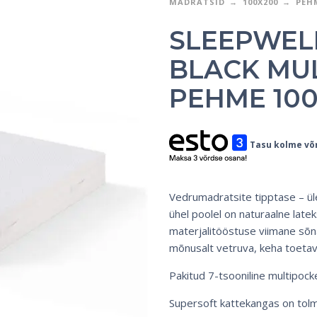
MADRATSID
100X200
PEH
SLEEPWELL
BLACK MU
PEHME 10
Tasu kolme võ
Vedrumadratsite tipptase – ü
ühel poolel on naturaalne latek
materjalitööstuse viimane sõna
mõnusalt vetruva, keha toeta
Pakitud 7-tsooniline multipoc
Supersoft kattekangas on tol