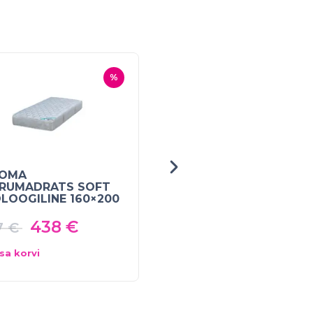
%
ROMA
STROMA
RUMADRATS SOFT
VEDRUMADRATS REVA
LOOGILINE 160×200
160×200
438
€
640
€
7
€
800
€
isa korvi
Lisa korvi