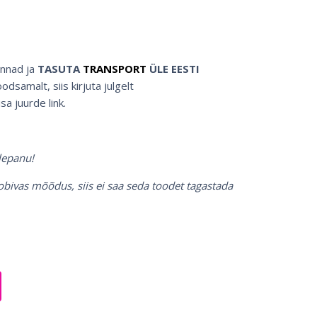
innad ja
TASUTA
TRANSPORT
ÜLE EESTI
dsamalt, siis kirjuta julgelt
isa juurde link.
lepanu!
obivas mõõdus, siis ei saa seda toodet tagastada