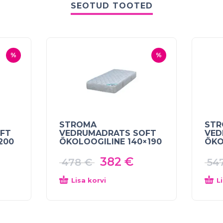
SEOTUD TOOTED
%
%
STROMA
ST
FT
VEDRUMADRATS SOFT
VED
200
ÖKOLOOGILINE 140×190
ÖKO
382
€
478
€
54
Lisa korvi
L