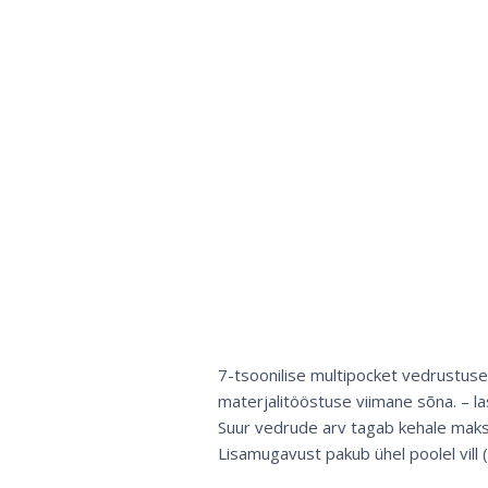
7-tsoonilise multipocket vedrustuse
materjalitööstuse viimane sõna. – l
Suur vedrude arv tagab kehale maks
Lisamugavust pakub ühel poolel vill (t