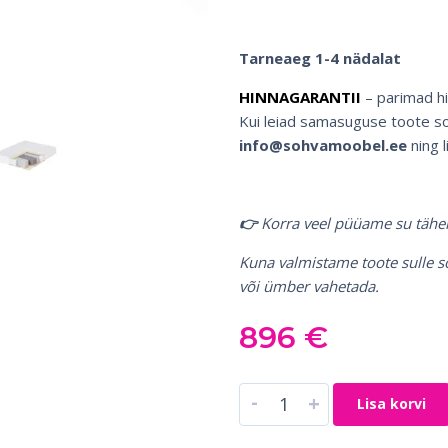
Tarneaeg 1-4 nädalat
HINNAGARANTII
– parimad h
Kui leiad samasuguse toote soo
info@sohvamoobel.ee
ning l
👉
Korra veel püüame su tähe
Kuna valmistame toote sulle s
või ümber vahetada.
896
€
-
+
Lisa korvi