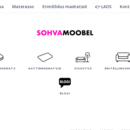
ma
Materasso
Erimõõdus madratsid
👉 LAOS
Kont
MADRATS
KATTEMADRATSID
SISUSTUS
ERITELLIMUS
BLOGI