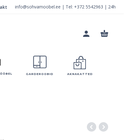
info@sohvamoobel.ee
| Tel:
+372 5542963
| 24h
akt
MÖÖBEL
GARDEROOBID
AKNAKATTED