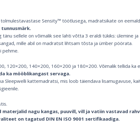
tolmulestavastase Sensity™ töötlusega, madratsikate on eemalda
du tunnusmärk.
ng tänu sellele on võimalik see lahti võtta 3 eraldi tükiks: ülemine ja
angad, mille abil on madratsit lihtsam tõsta ja ümber pöörata.
õi pehme.
, 120×200, 140×200, 160×200 ja 180×200. Võimalik tellida ka e
ida ka mööblikangast servaga.
ka Sleepwelli kattemadratsi, mis loob täiendava lisamugavuse, kai
gieenile.
tis.
materjalid nagu kangas, puuvill, vill ja vatiin vastavad ra
aliteet on tagatud DIN EN ISO 9001 sertifikaadiga.