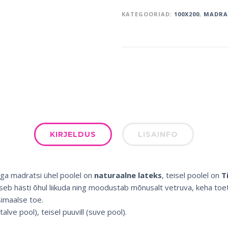
KATEGOORIAD:
100X200
,
MADRA
KIRJELDUS
LISAINFO
ga madratsi ühel poolel on
naturaalne lateks
, teisel poolel on
Ti
aseb hästi õhul liikuda ning moodustab mõnusalt vetruva, keha toe
imaalse toe.
alve pool), teisel puuvill (suve pool).