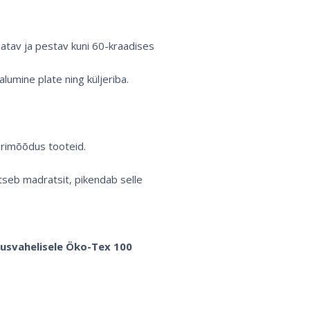
tav ja pestav kuni 60-kraadises
 alumine plate ning küljeriba.
rimõõdus tooteid.
tseb madratsit, pikendab selle
hvusvahelisele Öko-Tex 100