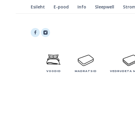
Esileht
E-pood
Info
Sleepwell
Stro
VOODID
MADRATSID
VEDRUDETA 