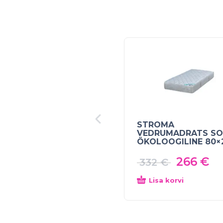
STROMA
VEDRUMADRATS SO
ÖKOLOOGILINE 80×
266
€
332
€
Lisa korvi