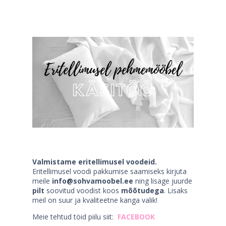
Valmistame eritellimusel voodeid.
Eritellimusel voodi pakkumise saamiseks kirjuta
meile
info@sohvamoobel.ee
ning lisage juurde
pilt
soovitud voodist koos
mõõtudega
. Lisaks
meil on suur ja kvaliteetne kanga valik!
Meie tehtud töid piilu siit:
FACEBOOK