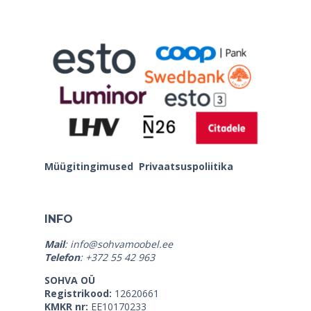
Müügitingimused
Privaatsuspoliitika
INFO
Mail
:
info@sohvamoobel.ee
Telefon
: +372 55 42 963
SOHVA OÜ
Registrikood:
12620661
KMKR nr:
EE10170233