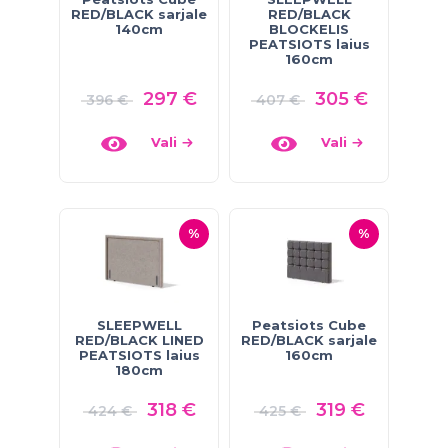
RED/BLACK sarjale
RED/BLACK
140cm
BLOCKELIS
PEATSIOTS laius
160cm
297
€
305
€
396
€
407
€
Vali
Vali
%
%
SLEEPWELL
Peatsiots Cube
RED/BLACK LINED
RED/BLACK sarjale
PEATSIOTS laius
160cm
180cm
318
€
319
€
424
€
425
€