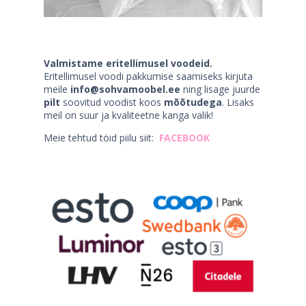
Valmistame eritellimusel voodeid.
Eritellimusel voodi pakkumise saamiseks kirjuta
meile
info@sohvamoobel.ee
ning lisage juurde
pilt
soovitud voodist koos
mõõtudega
. Lisaks
meil on suur ja kvaliteetne kanga valik!
Meie tehtud töid piilu siit:
FACEBOOK