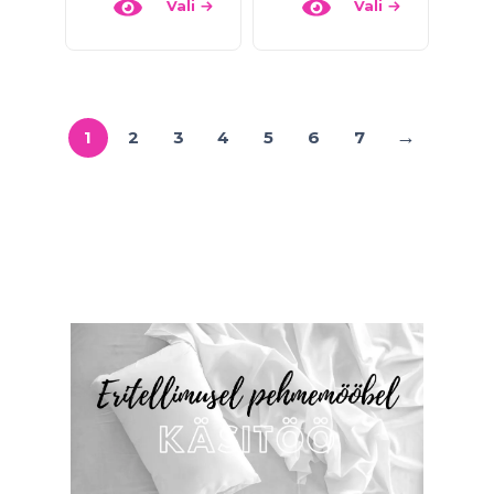
Vali
Vali
→
1
2
3
4
5
6
7