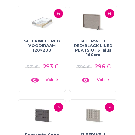
%
%
SLEEPWELL RED
SLEEPWELL
VOODIRAAM
RED/BLACK LINED
120×200
PEATSIOTS laius
160cm
293
€
296
€
371
€
394
€
Vali
Vali
%
%
Peatsiots Cube
SLEEPWELL