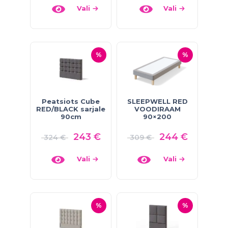
Vali
Vali
%
%
Peatsiots Cube
SLEEPWELL RED
RED/BLACK sarjale
VOODIRAAM
90cm
90×200
243
€
244
€
324
€
309
€
Vali
Vali
%
%