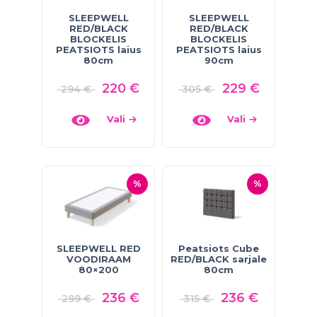
SLEEPWELL
SLEEPWELL
RED/BLACK
RED/BLACK
BLOCKELIS
BLOCKELIS
PEATSIOTS laius
PEATSIOTS laius
80cm
90cm
220
€
229
€
294
€
305
€
Vali
Vali
%
%
SLEEPWELL RED
Peatsiots Cube
VOODIRAAM
RED/BLACK sarjale
80×200
80cm
236
€
236
€
299
€
315
€