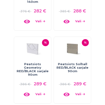
140cm
282
€
288
€
376
€
385
€
Vali
Vali
%
%
Peatsiots
Peatsiots Solhall
Geometry
RED/BLACK sarjale
RED/BLACK sarjale
90cm
90cm
289
€
289
€
386
€
386
€
Vali
Vali