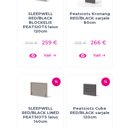
SLEEPWELL
Peatsiots Kronang
RED/BLACK
RED/BLACK sarjale
BLOCKELIS
80cm
PEATSIOTS laius
120cm
259
€
266
€
346
€
355
€
Vali
Vali
%
%
SLEEPWELL
Peatsiots Cube
RED/BLACK LINED
RED/BLACK sarjale
PEATSIOTS laius
120cm
140cm