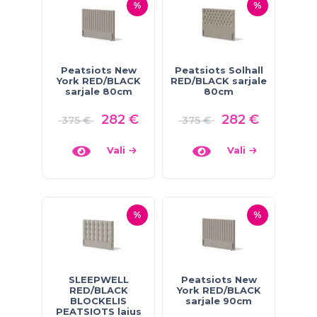
%
%
Peatsiots New
Peatsiots Solhall
York RED/BLACK
RED/BLACK sarjale
sarjale 80cm
80cm
282
€
282
€
375
€
375
€
Vali
Vali
%
%
SLEEPWELL
Peatsiots New
RED/BLACK
York RED/BLACK
BLOCKELIS
sarjale 90cm
PEATSIOTS laius