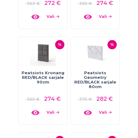
272
€
274
€
363
€
365
€
Vali
Vali
%
%
Peatsiots Kronang
Peatsiots
RED/BLACK sarjale
Geometry
90cm
RED/BLACK sarjale
80cm
274
€
282
€
365
€
375
€
Vali
Vali